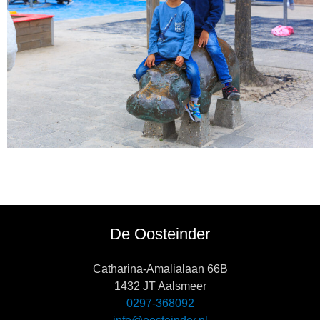
De Oosteinder
Catharina-Amalialaan 66B
1432 JT Aalsmeer
0297-368092