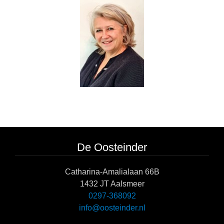
De Oosteinder
Catharina-Amalialaan 66B
1432 JT Aalsmeer
0297-368092
info@oosteinder.nl