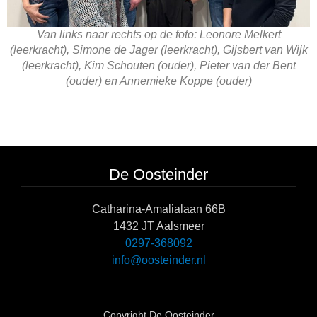
Van links naar rechts op de foto: Leonore Melkert
(leerkracht), Simone de Jager (leerkracht), Gijsbert van Wijk
(leerkracht), Kim Schouten (ouder), Pieter van der Bent
(ouder) en Annemieke Koppe (ouder)
De Oosteinder
Catharina-Amalialaan 66B
1432 JT Aalsmeer
0297-368092
info@oosteinder.nl
Copyright De Oosteinder