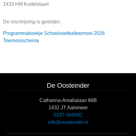
1433 HM Kudelstaart
De inschrijving is gesloten.
Programmaboekje Schoolvoetbaltoernooi 2026
Toernooischema
De Oosteinder
Catharina-Amalialaan 66B
1432 JT Aalsmeer
0297-368092
info@oosteinder.nl