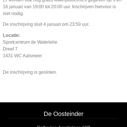
16 januari van 19:00 tot 20:00 uur. Inschrijven hiervoor is
niet nodig.
De inschrijving sluit 4 januari om 23:59 uur.
Locatie:
Sportcentrum de Waterlelie
Dreef 7
1431 WC Aalsmeer
De inschrijving is gesloten.
De Oosteinder